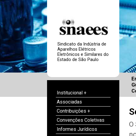
Sindicato da Indústria de
Aparelhos Elétricos
Eletrônicos e Similares do
Estado de São Paulo
E
G
C
Institucional +
Associadas
S
Contribuições +
Convenções Coletivas
O 
Informes Jurídicos
no