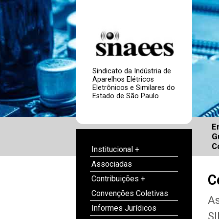
Sindicato da Indústria de
Aparelhos Elétricos
Eletrônicos e Similares do
Estado de São Paulo
E
G
C
Institucional +
Associadas
C
Contribuições +
Convenções Coletivas
As
Informes Jurídicos
SI