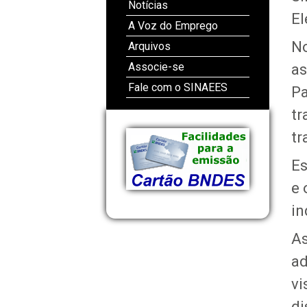
Notícias
El
A Voz do Emprego
No
Arquivos
Associe-se
as
Fale com o SINAEES
Pa
tr
tr
Es
e 
in
As
ad
vi
di