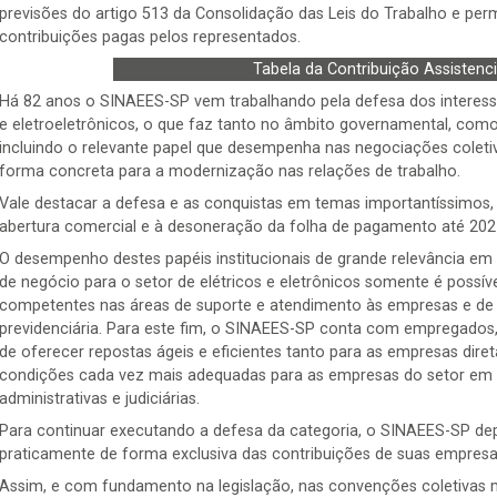
previsões do artigo 513 da Consolidação das Leis do Trabalho e per
contribuições pagas pelos representados.
Tabela da Contribuição Assistenci
Há 82 anos o SINAEES-SP vem trabalhando pela defesa dos interesses
e eletroeletrônicos, o que faz tanto no âmbito governamental, com
incluindo o relevante papel que desempenha nas negociações coletiv
forma concreta para a modernização nas relações de trabalho.
Vale destacar a defesa e as conquistas em temas importantíssimos,
abertura comercial e à desoneração da folha de pagamento até 202
O desempenho destes papéis institucionais de grande relevância em
de negócio para o setor de elétricos e eletrônicos somente é possí
competentes nas áreas de suporte e atendimento às empresas e de ori
previdenciária. Para este fim, o SINAEES-SP conta com empregados
de oferecer repostas ágeis e eficientes tanto para as empresas di
condições cada vez mais adequadas para as empresas do setor em 
administrativas e judiciárias.
Para continuar executando a defesa da categoria, o SINAEES-SP de
praticamente de forma exclusiva das contribuições de suas empresas
Assim, e com fundamento na legislação, nas convenções coletivas 